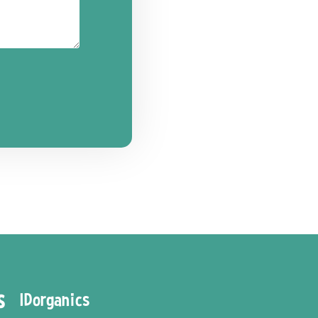
IDorganics
S