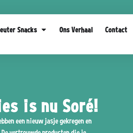
euter Snacks
Ons Verhaal
Contact
es is nu Soré!
ebben een nieuw jasje gekregen en
. De vertrouwde producten die je