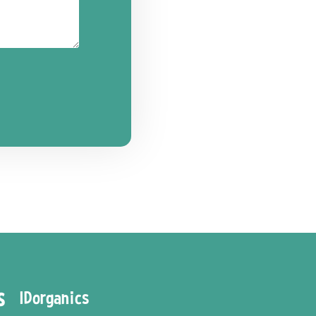
IDorganics
S