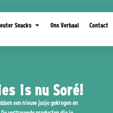
euter Snacks
Ons Verhaal
Contact
es is nu Soré!
ebben een nieuw jasje gekregen en
. De vertrouwde producten die je