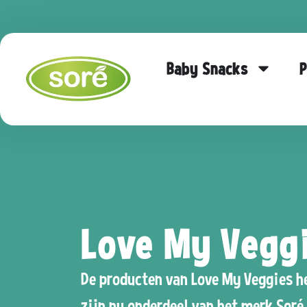
Baby Snacks
P
Love my veggies
Love My Veggi
De producten van Love My Veggies h
zijn nu onderdeel van het merk Soré